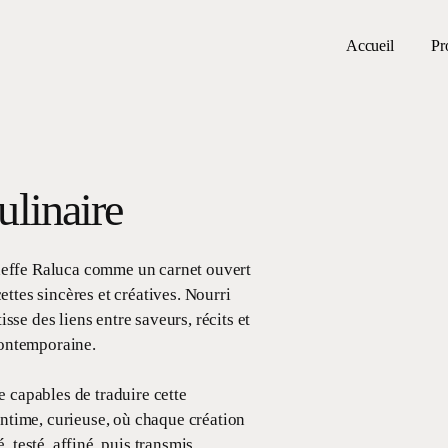
Accueil
Pr
ulinaire
heffe Raluca comme un carnet ouvert
ttes sincères et créatives. Nourri
isse des liens entre saveurs, récits et
 contemporaine.
e capables de traduire cette
 intime, curieuse, où chaque création
 testé, affiné, puis transmis.