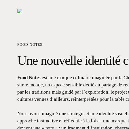
Skip
to
main
content
FOOD NOTES
Une nouvelle identité c
Food Notes
est une marque culinaire imaginée par la C
sur le monde, un espace sensible dédié au partage de rece
par les traditions mais guidé par l’exploration, le projet t
cultures venues d’ailleurs, réinterprétées pour la table
Nous avons imaginé une stratégie et une identité visuell
approche instinctive et réfléchie à la fois – une marque
devient une « note » : un fragment d’inspiration, observé,