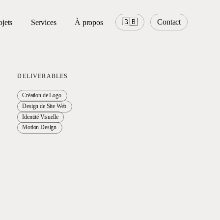
🇬🇧
Contact
ojets
Services
À propos
DELIVERABLES
Création de Logo
Design de Site Web
Identité Visuelle
Motion Design